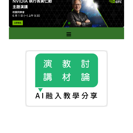
跳
到
主
要
內
容
區
塊