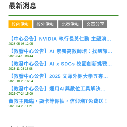
最新消息
校內活動
校外活動
比賽活動
文章分享
【中心公告】NVIDIA 執行長黃仁勳 主題演講
2026-05-06 12:05
直播報名開始
【教發中心公告】AI 素養高教師培：找到課堂
2026-04-13 08:44
中教與學的平衡點工作坊開始報名
【教發中心公告】AI x SDGs 校園創新挑戰賽
2025-11-03 16:08
決賽名單出爐
【教發中心公告】2025 文藻外語大學五專
2025-10-23 16:54
「資訊科技」課程 Tapia 機器人對話設計競賽
【教發中心公告】運用AI與數位工具解決
2025-07-24 15:09
SDGs議題之學生創新競賽
黃教主降臨，顯卡等你抽，信仰潮T免費送！
2025-04-25 11:21