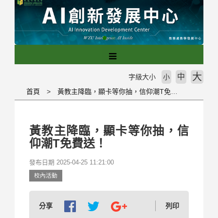
跳
到
主
要
內
容
區
大
中
字級大小
小
塊
首頁
黃教主降臨，顯卡等你抽，信仰潮T免費送！
黃教主降臨，顯卡等你抽，信
仰潮T免費送！
發布日期 2025-04-25 11:21:00
校內活動
分享
列印