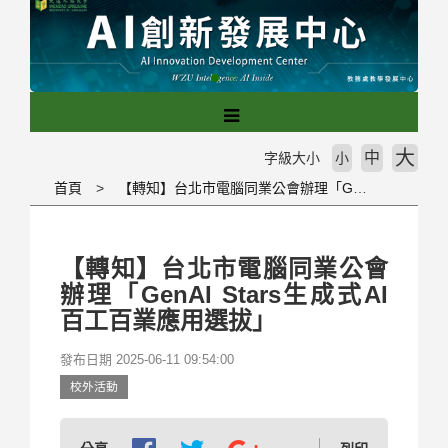
跳
到
主
要
內
容
區
大
中
字級大小
小
塊
首頁
【轉知】台北市電腦同業公會辦理「GenAI Stars生成式AI百工百業應用選拔」
【轉知】台北市電腦同業公會
辦理「GenAI Stars生成式AI
百工百業應用選拔」
發布日期 2025-06-11 09:54:00
校外活動