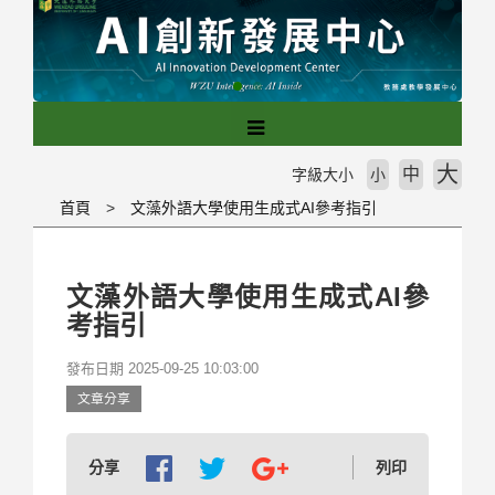
跳
到
主
要
內
容
區
大
中
字級大小
小
塊
首頁
文藻外語大學使用生成式AI參考指引
文藻外語大學使用生成式AI參
考指引
發布日期 2025-09-25 10:03:00
文章分享
分享
列印