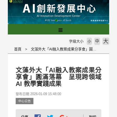
跳
到
主
要
內
容
區
大
中
字級大小
小
塊
首頁
文藻外大「AI融入教案成果分享會」圓滿落幕 呈現跨領域 AI 教學實踐成果
文藻外大「AI融入教案成果分
享會」圓滿落幕 呈現跨領域
AI 教學實踐成果
發布日期 2026-01-09 15:48:00
中心公告