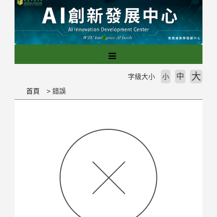
跳
到
主
要
內
容
區
大
中
字級大小
小
塊
首頁
錯誤