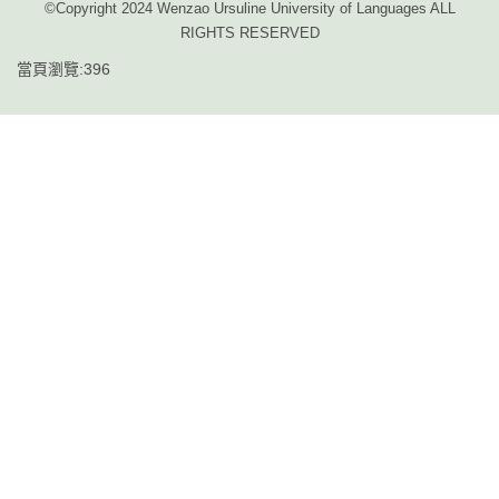
©Copyright 2024 Wenzao Ursuline University of Languages ALL
RIGHTS RESERVED
當頁瀏覽:396