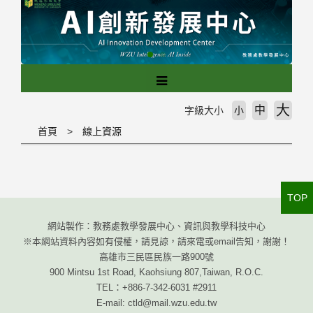
跳
到
主
要
內
容
區
大
中
字級大小
小
塊
首頁
線上資源
TOP
網站製作：教務處教學發展中心、資訊與教學科技中心
※本網站資料內容如有侵權，請見諒，請來電或email告知，謝謝！
高雄市三民區民族一路900號
900 Mintsu 1st Road, Kaohsiung 807,Taiwan, R.O.C.
TEL：+886-7-342-6031 #2911
E-mail: ctld@mail.wzu.edu.tw